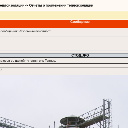
теплоизоляции
->
Отчеты о применении теплоизоляции
Сообщение
сообщения: Резольный пенопласт
СТОД.JPG
илосов со щепой - утеплитель Теплор.
)