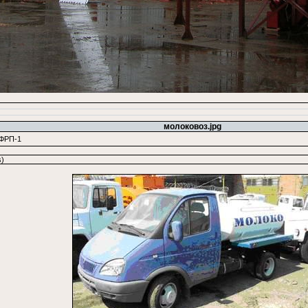
молоковоз.jpg
 ФРП-1
)