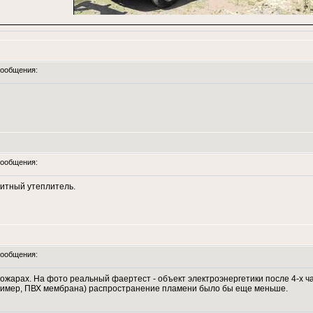
ообщения:
ообщения:
литный утеплитель.
ообщения:
ожарах. На фото реальный фаертест - объект электроэнергетики после 4-х ч
пример, ПВХ мембрана) распространение пламени было бы еще меньше.