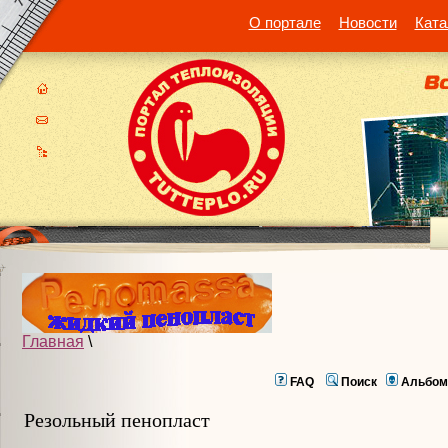
О портале
Новости
Ката
Главная
\
FAQ
Поиск
Альбом
Резольный пенопласт