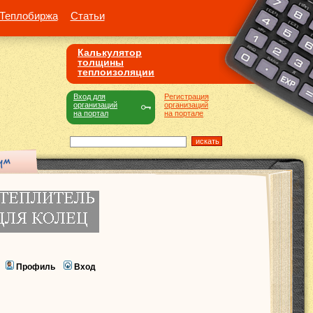
Теплобиржа
Статьи
Калькулятор
толщины
теплоизоляции
Вход для
Регистрация
организаций
организаций
на портал
на портале
Профиль
Вход