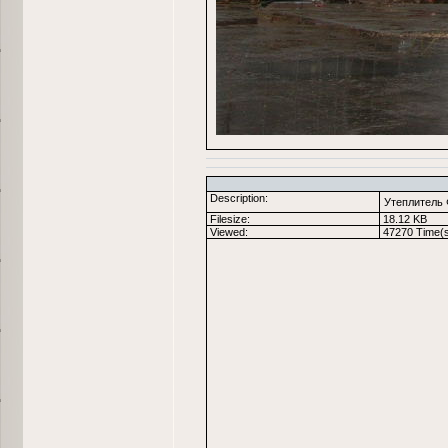
Description:
Утеплитель
Filesize:
18.12 KB
Viewed:
47270 Time(s