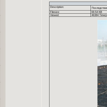
Description:
Последствие
Filesize:
69.54 KB
Viewed:
46384 Time(s