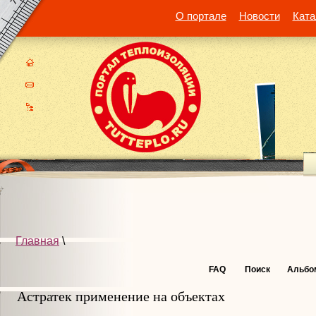
О портале
Новости
Ката
Главная
\
FAQ
Поиск
Альбо
Астратек применение на объектах