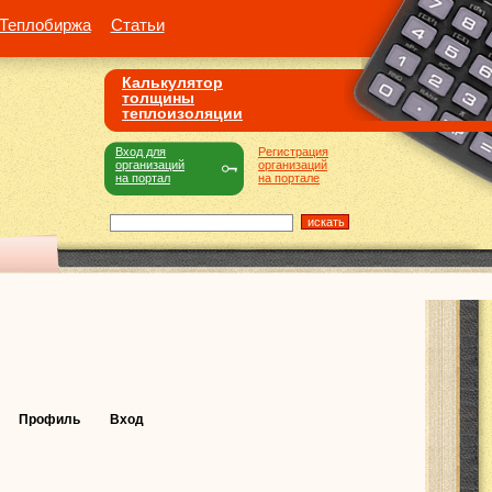
Теплобиржа
Статьи
Калькулятор
толщины
теплоизоляции
Вход для
Регистрация
организаций
организаций
на портал
на портале
Профиль
Вход