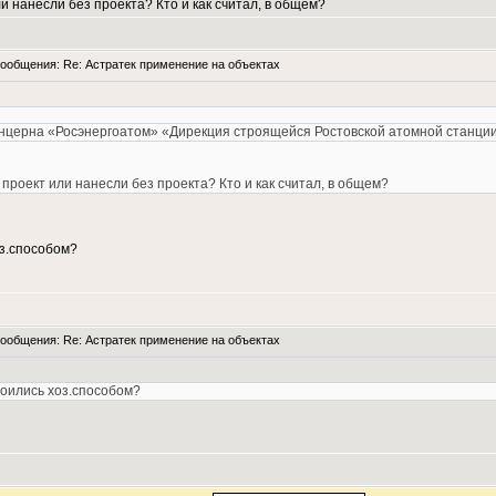
 нанесли без проекта? Кто и как считал, в общем?
общения: Re: Астратек применение на объектах
нцерна «Росэнергоатом» «Дирекция строящейся Ростовской атомной станции
проект или нанесли без проекта? Кто и как считал, в общем?
оз.способом?
общения: Re: Астратек применение на объектах
роились хоз.способом?