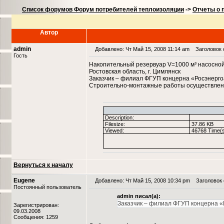
Список форумов Форум потребителей теплоизоляции
->
Отчеты о 
Автор
admin
Добавлено: Чт Май 15, 2008 11:14 am
Заголовок с
Гость
Накопительный резервуар V=1000 м³ насосной
Ростовская область, г. Цимлянск
Заказчик – филиал ФГУП концерна «Росэнерго
Строительно-монтажные работы осуществлены в 
Description:
Filesize:
37.86 KB
Viewed:
46768 Time(s
Вернуться к началу
Eugene
Добавлено: Чт Май 15, 2008 10:34 pm
Заголовок с
Постоянный пользователь
admin писал(а):
Заказчик – филиал ФГУП концерна «
Зарегистрирован:
09.03.2008
Сообщения: 1259