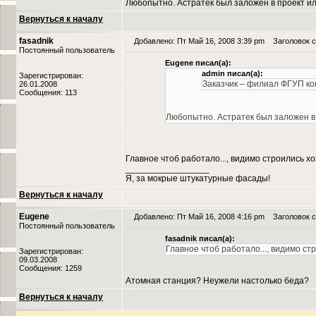
Любопытно. Астратек был заложен в проект или
Вернуться к началу
fasadnik
Добавлено: Пт Май 16, 2008 3:39 pm
Заголовок со
Постоянный пользователь
Eugene писал(а):
admin писал(а):
Зарегистрирован:
Заказчик – филиал ФГУП ко
26.01.2008
Сообщения: 113
Любопытно. Астратек был заложен в 
Главное чтоб работало..., видимо строились х
_________________
Я, за мокрые штукатурные фасады!
Вернуться к началу
Eugene
Добавлено: Пт Май 16, 2008 4:16 pm
Заголовок со
Постоянный пользователь
fasadnik писал(а):
Главное чтоб работало..., видимо ст
Зарегистрирован:
09.03.2008
Сообщения: 1259
Атомная станция? Неужели настолько беда?
Вернуться к началу