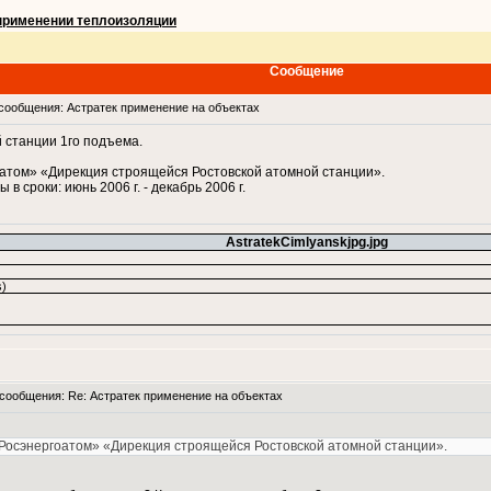
применении теплоизоляции
Сообщение
ообщения: Астратек применение на объектах
 станции 1го подъема.
атом» «Дирекция строящейся Ростовской атомной станции».
сроки: июнь 2006 г. - декабрь 2006 г.
AstratekCimlyanskjpg.jpg
)
ообщения: Re: Астратек применение на объектах
Росэнергоатом» «Дирекция строящейся Ростовской атомной станции».