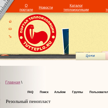
О
Каталог
Новости
портале
теплоизоляции
т
Главная
\
FAQ
Поиск
Альбом
Группы
Пользовате
Резольный пенопласт