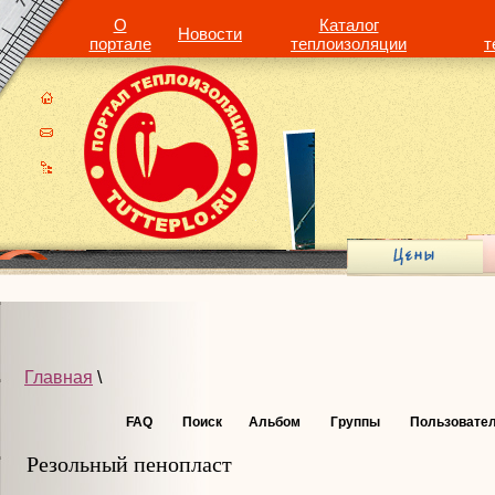
О
Каталог
Новости
портале
теплоизоляции
т
Главная
\
FAQ
Поиск
Альбом
Группы
Пользовате
Резольный пенопласт