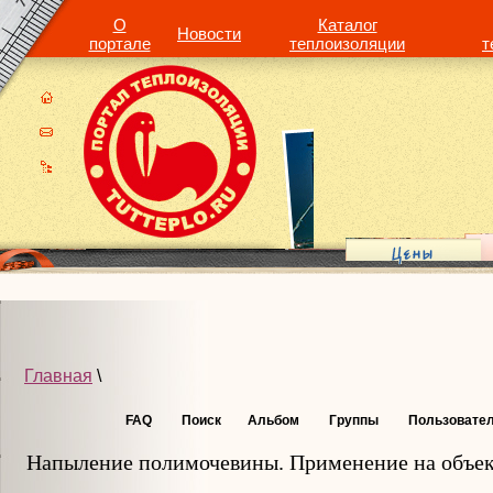
О
Каталог
Новости
портале
теплоизоляции
т
Главная
\
FAQ
Поиск
Альбом
Группы
Пользовате
Напыление полимочевины. Применение на объе