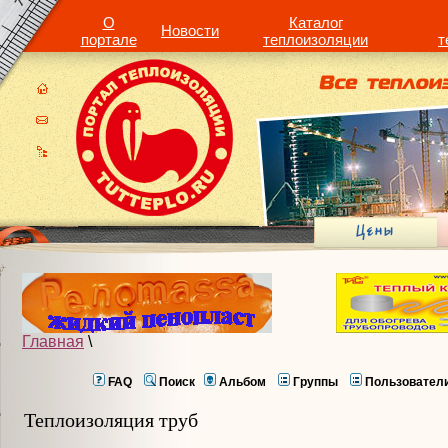
О
Каталог
Новости
портале
теплоизоляции
т
Главная
\
FAQ
Поиск
Альбом
Группы
Пользовател
Теплоизоляция труб