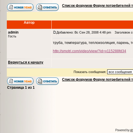
Список форумов Форум потребителей 
Автор
admin
Добавлено: Вс Сен 28, 2008 4:48 pm
Заголовок со
Гость
труба, температура, теплоизоляция, парень, 
http://smotri.com/video/view/?id=v115288fd34
Вернуться к началу
Показать сообщения:
Список форумов Форум потребителей 
Страница
1
из
1
Powered by
p