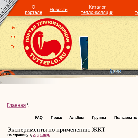
О
Каталог
Новости
портале
теплоизоляции
т
Главная
\
FAQ
Поиск
Альбом
Группы
Пользовате
Эксперименты по применению ЖКТ
На страницу
1
,
2
,
3
След.