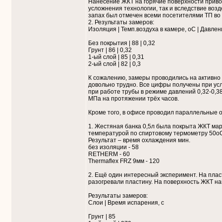
Нанесение ЖКТ на горячие поверхности приво
усложнения технологии, так и вследствие воз
запах был отмечен всеми посетителями ТП во 
2. Результаты замеров:
Изоляция | Темп.воздуха в камере, оС | Давле
Без покрытия | 88 | 0,32
Грунт | 86 | 0,32
1-ый слой | 85 | 0,31
2-ый слой | 82 | 0,3
К сожалению, замеры проводились на активно
довольно трудно. Все цифры получены при ус
при работе трубы в режиме давлений 0,32-0,3
МПа на протяжении трёх часов.
Кроме того, в офисе проводил параллельные 
1. Жестяная банка 0,5л была покрыта ЖКТ марк
температурой по спиртовому термометру 50оС
Результат – время охлаждения мин.
без изоляции - 58
RETHERM - 60
Thermaflex FRZ 9мм - 120
2. Ещё один интересный эксперимент. На пла
разогревали пластину. На поверхность ЖКТ н
Результаты замеров:
Слои | Время испарения, с
Грунт | 85