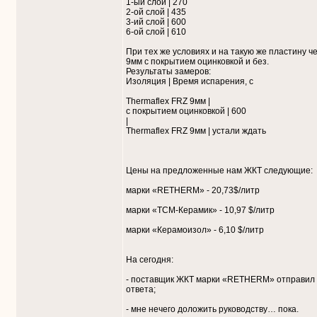
1-ый слой | 270
2-ой слой | 435
3-ий слой | 600
6-ой слой | 610
При тех же условиях и на такую же пластину 
9мм с покрытием оцинковкой и без.
Результаты замеров:
Изоляция | Время испарения, с
Thermaflex FRZ 9мм |
с покрытием оцинковкой | 600
|
Thermaflex FRZ 9мм | устали ждать
Цены на предложенные нам ЖКТ следующие:
марки «RETHERM» - 20,73$/литр
марки «ТСМ-Керамик» - 10,97 $/литр
марки «Керамоизол» - 6,10 $/литр
На сегодня:
- поставщик ЖКТ марки «RETHERM» отправил р
ответа;
- мне нечего доложить руководству… пока.