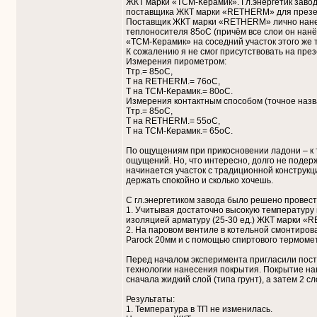
ЖКТ марки «ТСМ-Керамик». Гл.энергетик завод
поставщика ЖКТ марки «RETHERM» для презен
Поставщик ЖКТ марки «RETHERM» лично нанес
теплоносителя 85оС (причём все слои он нанё
«ТСМ-Керамик» на соседний участок этого же 
К сожалению я не смог присутствовать на през
Измерения пирометром:
Ттр.= 85оС,
Т на RETHERM.= 76оС,
Т на ТСМ-Керамик.= 80оС.
Измерения контактным способом (точное назва
Ттр.= 85оС,
Т на RETHERM.= 55оС,
Т на ТСМ-Керамик.= 65оС.
По ощущениям при прикосновении ладони – к
ощущений. Но, что интересно, долго не подер
начинается участок с традиционной конструкц
держать спокойно и сколько хочешь.
С гл.энергетиком завода было решено провес
1. Учитывая достаточно высокую температуру 
изоляцией арматуру (25-30 ед.) ЖКТ марки «
2. На паровом вентиле в котельной смонтиров
Parock 20мм и с помощью спиртового термомет
Перед началом эксперимента пригласили по
технологии нанесения покрытия. Покрытие нан
сначала жидкий слой (типа грунт), а затем 2 
Результаты:
1. Температура в ТП не изменилась.