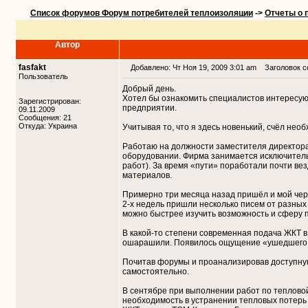
Список форумов Форум потребителей теплоизоляции
->
Отчеты о 
Автор
fasfakt
Добавлено: Чт Ноя 19, 2009 3:01 am
Заголовок с
Пользователь
Добрый день.
Хотел бы ознакомить специалистов интересу
Зарегистрирован:
предприятии.
09.11.2009
Сообщения: 21
Откуда: Украина
Учитывая то, что я здесь новенький, счёл не
Работаю на должности заместителя директор
оборудовании. Фирма занимается исключительн
работ). За время «пути» поработали почти в
материалов.
Примерно три месяца назад пришёл и мой чер
2-х недель пришли несколько писем от разных
можно быстрее изучить возможность и сферу 
В какой-то степени современная подача ЖКТ 
ошарашили. Появилось ощущение «ушедшего п
Почитав форумы и проанализировав доступную
самостоятельно.
В сентябре при выполнении работ по теплово
необходимость в устранении тепловых потерь 