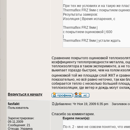
При тех же условиях и на такую же пла
Thermaflex FRZ 9мм с покрытием оцинко
Результаты замеров:
Изоляция | Время испарения, с
Thermaflex FRZ 9мм |
с покрытием оцинковкой | 600
|
Thermaflex FRZ 9мм | устали ждать
Сравнение покрытого оцинковкой теплоизолято
коэффициенту теплопроводности металла, оци
теплоизолятора в таком эксперименте, а не то
выкипает гораздо быстрее, чем на голом изол
оцинковкой той же площади слой ЖКТ и сравн
показательно, но всё равно неточно, так как 
собирается тепло с несколько большей площад
теплоизоляции, где ветер и дождь могут охлаж
Вернуться к началу
fasfakt
Добавлено: Чт Ноя 19, 2009 6:35 pm
Заголовок с
Пользователь
Спасибо за комментарии.
Зарегистрирован:
Eugene писал(а):
09.11.2009
Сообщения: 21
По п. 2 - мне не совсем понятно, что и
Откуда: Украина