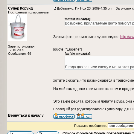
Супер Корунд
Добавлено: Пн Ноя 23, 2009 4:35 pm
Заголовок с
Постоянный пользователь
fasfakt писал(а):
Возможно, прилагаемые фото помогут р
Зачем фото, посмотрите лучше видео:
http://
Зарегистрирован:
[quote="Eugene"]
17.10.2009
Сообщения: 69
fasfakt писал(а):
Я года два за ними слежу и меня этот р
хотите сказать, что размножаются в тригоном
На мой взгляд, все таки маркетологам и прод
Это такие ребята, которым лопату в руки, они 
Последний раз редактировалось: Супер Корунд (Пн Н
Вернуться к началу
Показать сообщения:
Список форумов Форум потребителей 