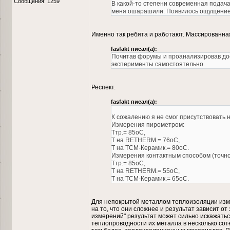
Сообщения: 1259
В какой-то степени современная подач
меня ошарашили. Появилось ощущение 
Именно так ребята и работают. Массированна
fasfakt писал(а):
Почитав форумы и проанализировав дос
эксперименты самостоятельно.
Респект.
fasfakt писал(а):
К сожалению я не смог присутствовать н
Измерения пирометром:
Ттр.= 85оС,
Т на RETHERM.= 76оС,
Т на ТСМ-Керамик.= 80оС.
Измерения контактным способом (точно
Ттр.= 85оС,
Т на RETHERM.= 55оС,
Т на ТСМ-Керамик.= 65оС.
Для непокрытой металлом теплоизоляции изм
на то, что они сложнее и результат зависит 
измерений" результат может сильно искажать
теплопроводности их металла в несколько со