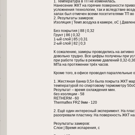
1. Температура в ТП не изменилась.
Нанесение ЖКТ на горячие поверхности приво
усложнения технологии, так и вследствие воз
запах был отмечен всеми посетителями ТП во 
2. Результаты замеров:
Изоляция | Темп.воздуха в камере, оС | Давле
Без покрытия | 88 | 0,32
Грунт | 86 | 0,32
1-ый слой | 85 | 0,31
2-ый слой | 82 | 0,3
К сожалению, замеры проводились на активно
довольно трудно. Все цифры получены при ус
при работе трубы в режиме давлений 0,32-0,3
МПа на протяжении трёх часов.
Кроме того, в офисе проводил параллельные 
1. Жестяная банка 0,5л была покрыта ЖКТ марк
температурой по спиртовому термометру 50оС
Результат – время охлаждения мин.
без изоляции - 58
RETHERM - 60
Thermaflex FRZ 9мм - 120
2. Ещё один интересный эксперимент. На пла
разогревали пластину. На поверхность ЖКТ н
Результаты замеров:
Слои | Время испарения, с