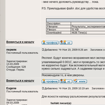
- мне нечего доложить руководству… пока.
P.S. Прикладываю файл .doc для удобства вос
Description:
Filename:
Результаты_эксперементов
Filesize:
51 KB
Downloaded:
4636 Time(s)
Вернуться к началу
пермяк
Добавлено: Чт Ноя 19, 2009 8:26 am
Заголовок с
Постоянный пользователь
Респект. Будут конечно возражения мол экспе
Зарегистрирован:
улавливающий 0.001С, мол и проводить то эксп
13.03.2009
не корректно будет. Как вспомогательный мат
Сообщения: 528
нужно сильно задуматься. А задвижки проще и
Откуда: Пермь
_________________
Рекомендуем то, в чем уверены.
Вернуться к началу
Eugene
Добавлено: Чт Ноя 19, 2009 10:19 am
Заголовок 
Постоянный пользователь
Для ясности напишу разъяснение результатов
Зарегистрирован:
09.03.2008
fasfakt писал(а):